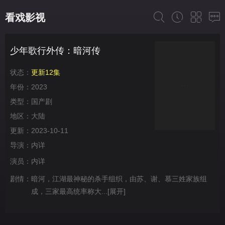
看戏影视
少年歌行外传：暗河传
状态：
更新12集
年份：
2023
类型：
国产剧
地区：
大陆
更新：
2023-10-11
导演：
内详
演员：
内详
剧情：
暗河，江湖最神秘的杀手组织，由苏、谢、慕三姓家族组
成，三家最高统率称大...
[展开]