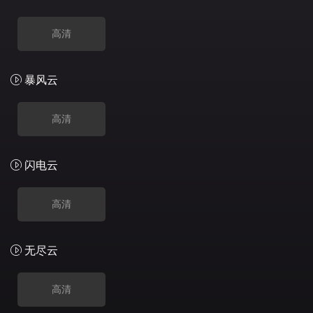
高清
暴风云
高清
闪电云
高清
无尽云
高清