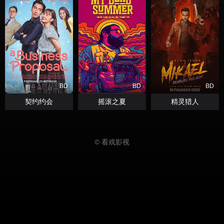
BD
BD
BD
契约约会
摇滚之夏
精灵猎人
© 看戏影视