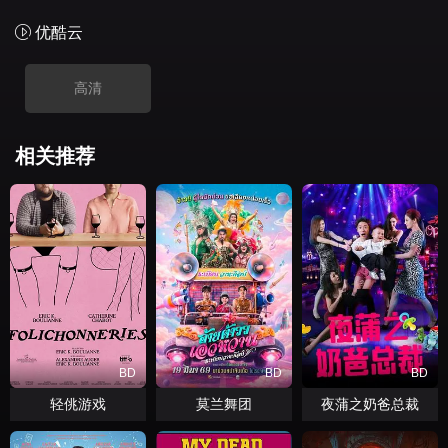
优酷云
高清
相关推荐
BD
BD
BD
轻佻游戏
莫兰舞团
夜蒲之奶爸总裁