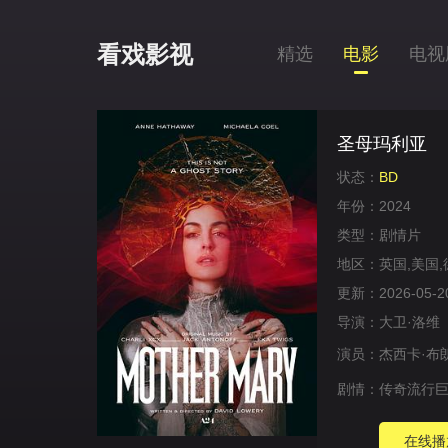
看戏影视
精选
电影
电视
圣母玛利亚
状态：
BD
年份：
2024
类型：
剧情片
地区：
英国,美国,
更新：
2026-05-2
导演：
大卫·洛维
演员：
杰西卡·布
剧情：
传奇流行巨星
在线播