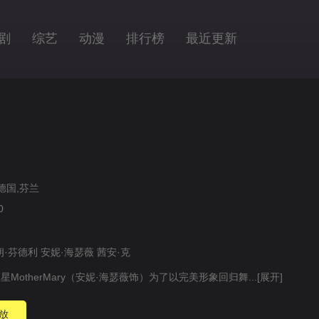
剧
综艺
动漫
排行榜
最近更新
德国,芬兰
0
朗·芬德利
安妮·海瑟薇
茜安·克
MotherMary（安妮·海瑟薇饰）为了以完美形象回归舞...
[展开]
放