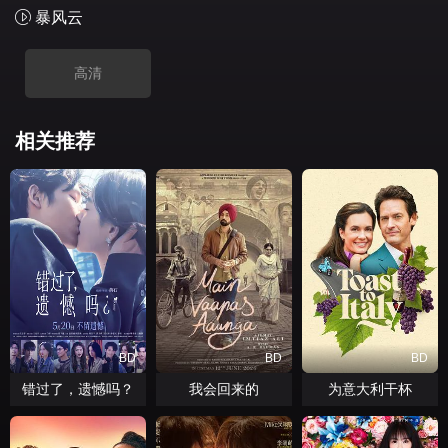
暴风云
高清
相关推荐
BD
BD
BD
错过了，遗憾吗？
我会回来的
为意大利干杯