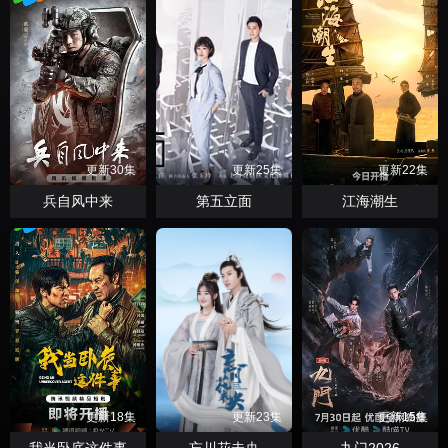
更新30集
更新25集
更新22集
兵自风中来
第五立面
江海潮生
更新18集
更新23集
更新15集
我当卧底这件事
忘川花未央
九门2026