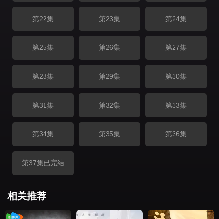
第22集
第23集
第24集
第25集
第26集
第27集
第28集
第29集
第30集
第31集
第32集
第33集
第34集
第35集
第36集
第37集已完结
相关推荐